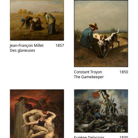
Jean-François Millet
1857
Des glaneuses
Constant Troyon
1850
The Gamekeeper
Eugène Delacroix
1830