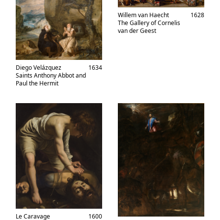
Willem van Haecht
1628
The Gallery of Cornelis
van der Geest
Diego Velázquez
1634
Saints Anthony Abbot and
Paul the Hermit
Le Caravage
1600