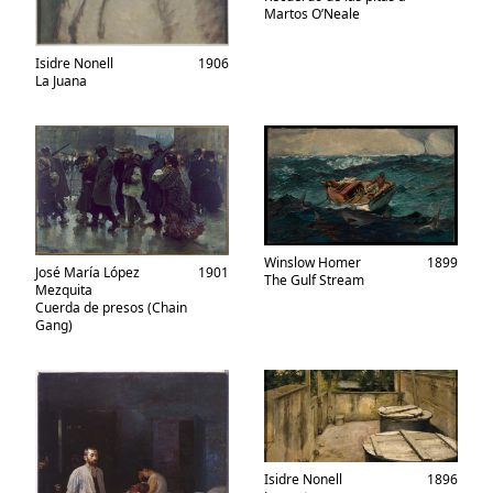
Martos O’Neale
Isidre Nonell
1906
La Juana
Winslow Homer
1899
José María López
1901
The Gulf Stream
Mezquita
Cuerda de presos (Chain
Gang)
Isidre Nonell
1896